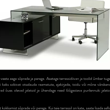
eeta aega sõprade ja perega. Asetage terrassidiivan ja toolid ümber tuge
i kaks sobivat otsalauda raamatute, ajakirjade, toidu või mõne värskend
õues olevad jalatsid ja ühendage need lõõgastava purilennuki jalatoega
okkamist sõprade või perega. Kui teie terrassil on kate, saate lisada selli