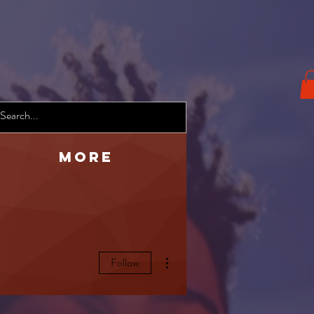
More
More actions
Follow