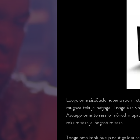
Looge oma siseõuele hubane ruum, et v
mugava teki ja patjaga. Lisage üks võ
Asetage oma terrassile mõned mugavad 
rokkimiseks ja lõõgastumiseks.
Tooge oma köök õue ja nautige lõbusat k