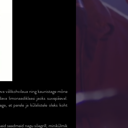
va välikohvilaua ning kaunistage mõne 
ava limonaadiklaasi jaoks suvepäeval. 
, et perele ja külalistele oleks koht 
seid seadmeid nagu söegrill, minikülmik 