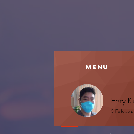
MENU
Fery 
0
Followers