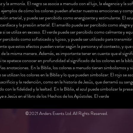
az y la armonía. El negro se asocia a menudo con el lujo, la elegancia y la s
os ejemplos de cómo los colores pueden afectar nuestras emociones y comp
esión arterial, y puede ser percibido como energizante y estimulante. El az
 cardíaca y la presión arterial. El amarillo puede ser percibido como alegre
si se utiliza en exceso. El verde puede ser percibido como calmante y equil
r percibido como sofisticado y lujoso, y puede ser utilizado para transmitir
enta que estos efectos pueden variar según la persona y el contexto, y que
s de la misma manera. Además, es importante tener en cuenta que el signifi
si te apetece conocer en profundidad el significado de los colores en la bibli
s anotaciones. En la Biblia, los colores a menudo tienen simbolismos y si
 utilizan los colores en la Biblia y lo que pueden simbolizar: El rojo se as
l sacrificio y la redención, como en la historia de Jesús, que derramó su sang
 con la fidelidad y la lealtad. En la Biblia, el azul puede simbolizar la pre
uye a Jesús en el libro de los Hechos de los Apóstoles. El verde
©2021 Anders Events Ltd. All Rights Reserved.