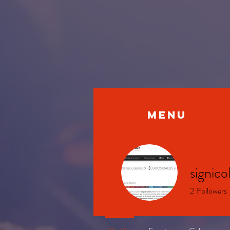
MENU
signico
2
Followers