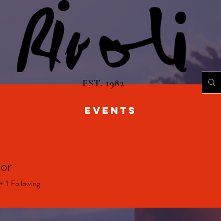
EST. 1982
EVENTS
lor
1
Following