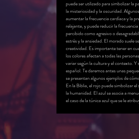
puede ser utilizado para simbolizar la p
la misteriosidad y la oscuridad. Algun
aumentar la frecuencia cardíaca y la pr
relajante, y puede reducir la frecuencia
percibido como agresivo o desagradable 
estrés y la ansiedad. El morado suele se
creatividad. Es importante tener en cu
los colores afectan a todas las persona
variar según la cultura y el contexto. Y 
español. Te daremos antes unas pequeña
se presentan algunos ejemplos de cómo se
En la Biblia, el rojo puede simbolizar e
la humanidad. El azul se asocia a menudo
el caso de la túnica azul que se le atrib